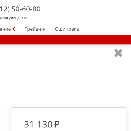
12)
50-60-80
йская улица, 1М
вание
Трейд-ин
Ошиповка
31 130