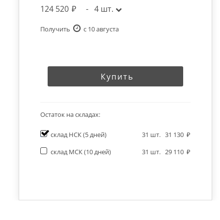
124 520
-
4
шт.
Получить
c 10 августа
Купить
Остаток на складах:
склад НСК
(5 дней)
31
шт.
31 130
склад МСК
(10 дней)
31
шт.
29 110