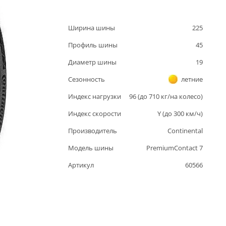
Ширина шины
225
Профиль шины
45
Диаметр шины
19
Сезонность
летние
Индекс нагрузки
96
(до
710
кг/на колесо)
Индекс скорости
Y
(до
300
км/ч)
Производитель
Continental
Модель шины
PremiumContact 7
Артикул
60566