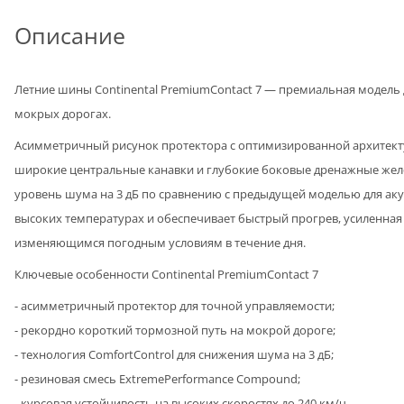
Описание
Летние шины Continental PremiumContact 7 — премиальная модель 
мокрых дорогах.
Асимметричный рисунок протектора с оптимизированной архитекту
широкие центральные канавки и глубокие боковые дренажные жело
уровень шума на 3 дБ по сравнению с предыдущей моделью для аку
высоких температурах и обеспечивает быстрый прогрев, усиленная 
изменяющимся погодным условиям в течение дня.
Ключевые особенности Continental PremiumContact 7
- асимметричный протектор для точной управляемости;
- рекордно короткий тормозной путь на мокрой дороге;
- технология ComfortControl для снижения шума на 3 дБ;
- резиновая смесь ExtremePerformance Compound;
- курсовая устойчивость на высоких скоростях до 240 км/ч.