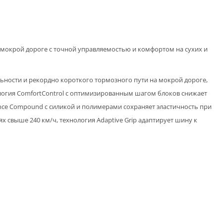
 мокрой дороге с точной управляемостью и комфортом на сухих и
ности и рекордно короткого тормозного пути на мокрой дороге,
логия ComfortControl с оптимизированным шагом блоков снижает
nce Compound с силикой и полимерами сохраняет эластичность при
 свыше 240 км/ч, технология Adaptive Grip адаптирует шину к