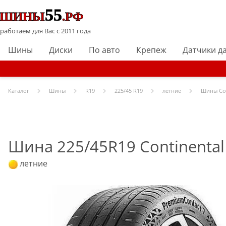
работаем для Вас с 2011 года
Шины
Диски
По авто
Крепеж
Датчики д
Каталог
Шины
R
19
225/45 R19
летние
Шины
Co
Шина 225/45R19 Continental
летние