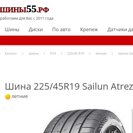
работаем для Вас с 2011 года
Шины
Диски
По авто
Крепеж
Датчики д
Каталог
Шины
R
19
225/45 R19
летние
Шины
Sa
Шина 225/45R19 Sailun Atrez
летние