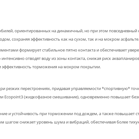
мобилей, ориентированных на динамичный, но при этом повседневный 
дом, сохраняя эффективность как на сухом, так и на мокром асфальте
ентами формирует стабильное пятно контакта и обеспечивает увере
интенсивно отводят воду из зоны контакта, снижая риск аквапланир
и эффективность торможения на мокром покрытии.
ри резких перестроениях, придавая управляемости *спортивную* точ
ии Ecopoint3 (жидкофазное смешивание), одновременно повышает без
ние и устойчивость при торможении под дождем, а также повышает ст
ым шагом снижает уровень шума и вибраций, обеспечивая более тиху