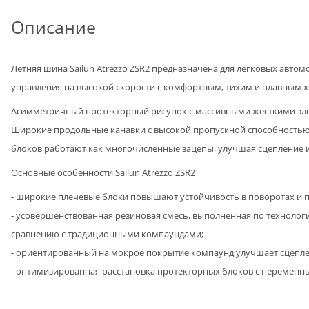
Описание
Летняя шина Sailun Atrezzo ZSR2 предназначена для легковых авто
управления на высокой скорости с комфортным, тихим и плавным хо
Асимметричный протекторный рисунок с массивными жесткими элем
Широкие продольные канавки с высокой пропускной способностью 
блоков работают как многочисленные зацепы, улучшая сцепление 
Основные особенности Sailun Atrezzo ZSR2
- широкие плечевые блоки повышают устойчивость в поворотах и п
- усовершенствованная резиновая смесь, выполненная по технолог
сравнению с традиционными компаундами;
- ориентированный на мокрое покрытие компаунд улучшает сцепле
- оптимизированная расстановка протекторных блоков с переменн