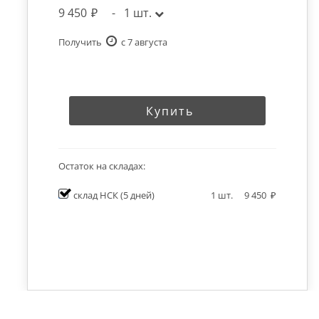
9 450
-
1
шт.
Получить
c 7 августа
Купить
Остаток на складах:
склад НСК
(5 дней)
1
шт.
9 450