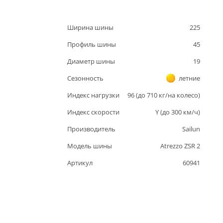
Ширина шины
225
Профиль шины
45
Диаметр шины
19
Сезонность
летние
Индекс нагрузки
96
(до
710
кг/на колесо)
Индекс скорости
Y
(до
300
км/ч)
Производитель
Sailun
Модель шины
Atrezzo ZSR 2
Артикул
60941