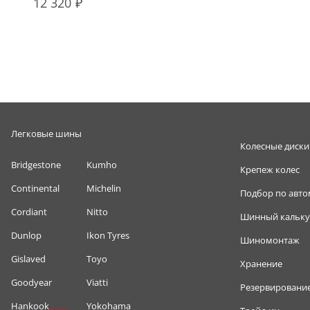
12 320
Легковые шины
Колесные диски
Bridgestone
Kumho
Крепеж колес
Continental
Michelin
Подбор по авт
Cordiant
Nitto
Шинный кальку
Dunlop
Ikon Tyres
Шиномонтаж
Gislaved
Toyo
Хранение
Goodyear
Viatti
Резервировани
Hankook
Yokohama