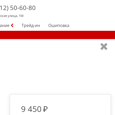
12)
50-60-80
йская улица, 1М
вание
Трейд-ин
Ошиповка
9 450