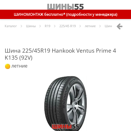
ШИНОМОНТАЖ бесплатно* (подробности у менеджера)
Каталог
Шины
R
19
225/45 R19
летние
Шины
Hankook
Шина 225/45R19 Hankook Ventus Prime 4
K135 (92V)
летние