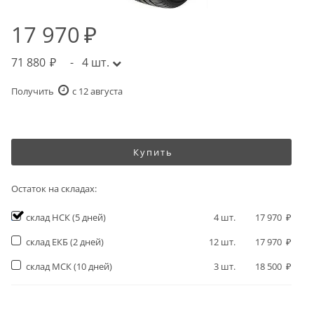
17 970
71 880
-
4
шт.
Получить
c 12 августа
Купить
Остаток на складах:
склад НСК
(5 дней)
4
шт.
17 970
склад ЕКБ
(2 дней)
12
шт.
17 970
склад МСК
(10 дней)
3
шт.
18 500