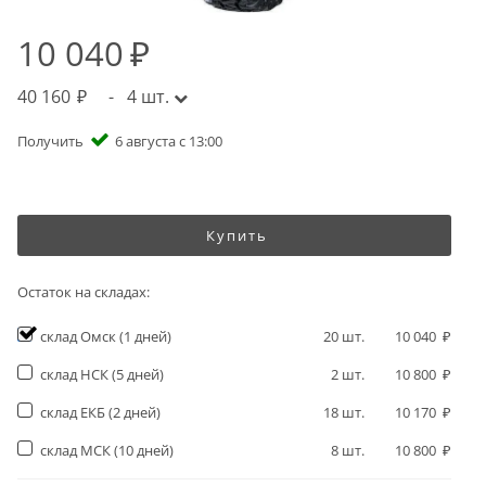
10 040
40 160
-
4
шт.
Получить
6 августа с 13:00
Купить
Остаток на складах:
склад Омск
(1 дней)
20
шт.
10 040
склад НСК
(5 дней)
2
шт.
10 800
склад ЕКБ
(2 дней)
18
шт.
10 170
склад МСК
(10 дней)
8
шт.
10 800