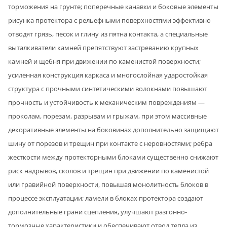
торможения на грунте; поперечные канавки и боковые элементы
рисунка протектора с рельефными поверхностями эффективно
отводят грязь, песок и глину из пятна контакта, а специальные
выталкиватели камней препятствуют застреванию крупных
камней и щебня при движении по каменистой поверхности;
усиленная конструкция каркаса и многослойная ударостойкая
структура с прочными синтетическими волокнами повышают
прочность и устойчивость к механическим повреждениям —
проколам, порезам, разрывам и грыжам, при этом массивные
декоративные элементы на боковинах дополнительно защищают
шину от порезов и трещин при контакте с неровностями; ребра
жесткости между протекторными блоками существенно снижают
риск надрывов, сколов и трещин при движении по каменистой
или гравийной поверхности, повышая монолитность блоков в
процессе эксплуатации; ламели в блоках протектора создают
дополнительные грани сцепления, улучшают разгонно-
тормозные характеристики и обеспечивают отвод тепла из