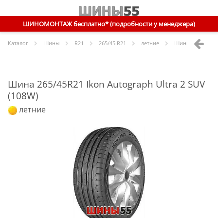
ШИНОМОНТАЖ бесплатно* (подробности у менеджера)
Каталог
Шины
R
21
265/45 R21
летние
Шины
Ikon
265/4
Шина 265/45R21 Ikon Autograph Ultra 2 SUV
(108W)
летние