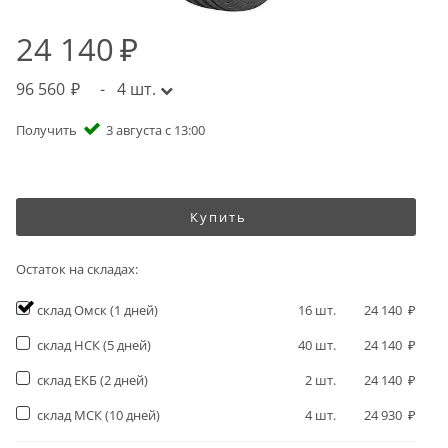
24 140
96 560
-
4
шт.
Получить
3 августа с 13:00
Купить
Остаток на складах:
склад Омск
(1 дней)
16
шт.
24 140
склад НСК
(5 дней)
40
шт.
24 140
склад ЕКБ
(2 дней)
2
шт.
24 140
склад МСК
(10 дней)
4
шт.
24 930