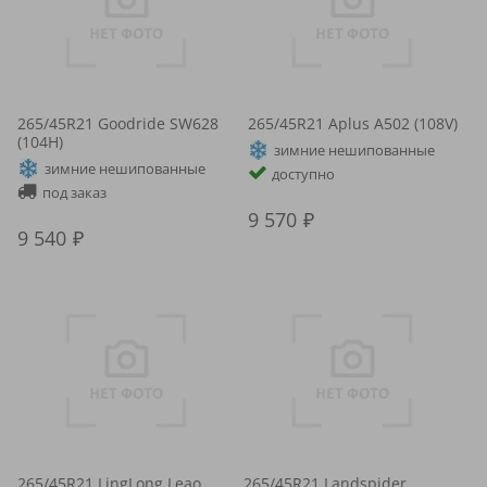
265/45R21 Goodride SW628
265/45R21 Aplus A502 (108V)
(104H)
зимние нешипованные
зимние нешипованные
доступно
под заказ
9 570
9 540
265/45R21 LingLong Leao
265/45R21 Landspider