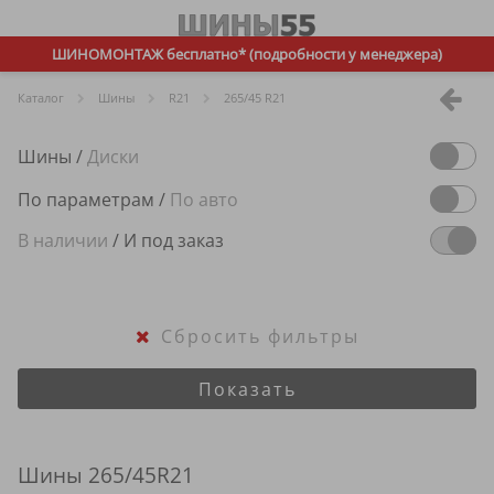
ШИНОМОНТАЖ бесплатно* (подробности у менеджера)
Каталог
Шины
R
21
265/45 R21
Шины
/
Диски
По параметрам
/
По авто
В наличии
/
И под заказ
Сбросить фильтры
Показать
Шины 265/45R21