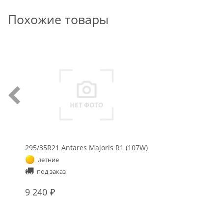
Похожие товары
295/35R21 Antares Majoris R1 (107W)
летние
под заказ
9 240