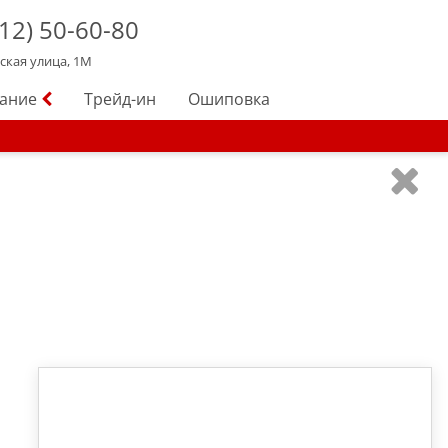
12)
50-60-80
йская улица, 1М
вание
Трейд-ин
Ошиповка