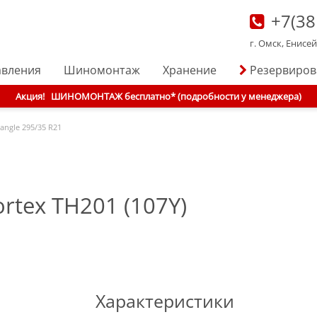
+7(38
г. Омск, Енисе
авления
Шиномонтаж
Хранение
Резервиро
Акция!
ШИНОМОНТАЖ бесплатно* (подробности у менеджера)
iangle
295/35 R21
rtex TH201 (107Y)
Характеристики