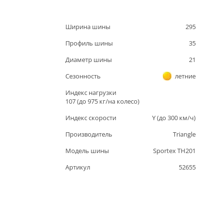
Ширина шины
295
Профиль шины
35
Диаметр шины
21
Сезонность
летние
Индекс нагрузки
107
(до
975
кг/на колесо)
Индекс скорости
Y
(до
300
км/ч)
Производитель
Triangle
Модель шины
Sportex TH201
Артикул
52655