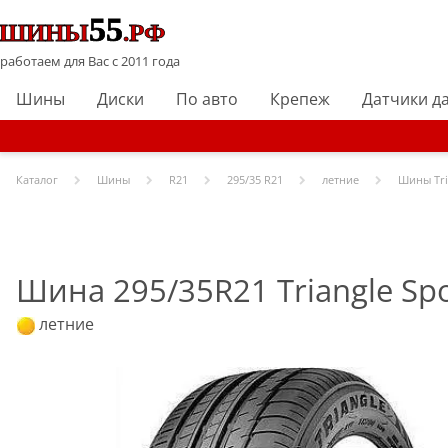
работаем для Вас с 2011 года
Шины
Диски
По авто
Крепеж
Датчики д
Каталог
Шины
R
21
295/35 R21
летние
Шины
Tr
Шина 295/35R21 Triangle Spo
летние