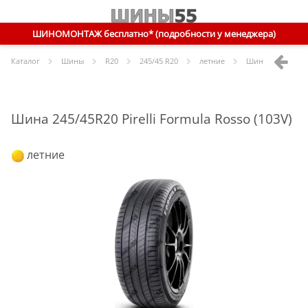
ШИНОМОНТАЖ бесплатно* (подробности у менеджера)
Каталог
Шины
R
20
245/45 R20
летние
Шины
Pirelli
245
Шина 245/45R20 Pirelli Formula Rosso (103V)
летние