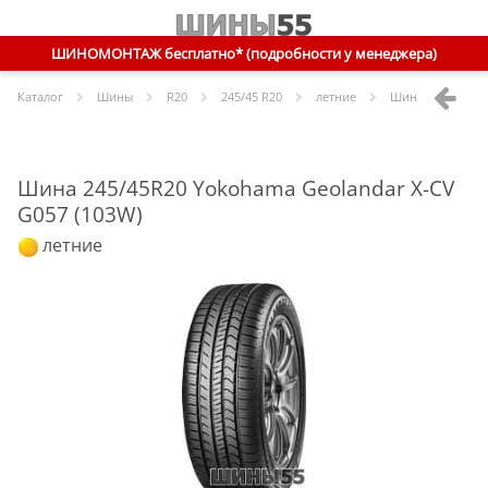
ШИНОМОНТАЖ бесплатно* (подробности у менеджера)
Каталог
Шины
R
20
245/45 R20
летние
Шины
Yokoham
Шина 245/45R20 Yokohama Geolandar X-CV
G057 (103W)
летние