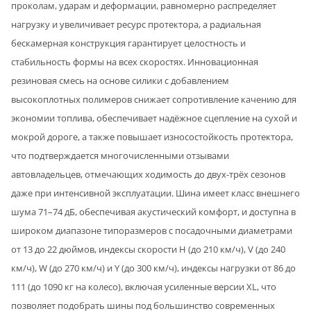
проколам, ударам и деформации, равномерно распределяет
нагрузку и увеличивает ресурс протектора, а радиальная
бескамерная конструкция гарантирует целостность и
стабильность формы на всех скоростях. Инновационная
резиновая смесь на основе силики с добавлением
высокоплотных полимеров снижает сопротивление качению для
экономии топлива, обеспечивает надёжное сцепление на сухой и
мокрой дороге, а также повышает износостойкость протектора,
что подтверждается многочисленными отзывами
автовладельцев, отмечающих ходимость до двух-трёх сезонов
даже при интенсивной эксплуатации. Шина имеет класс внешнего
шума 71–74 дБ, обеспечивая акустический комфорт, и доступна в
широком диапазоне типоразмеров с посадочными диаметрами
от 13 до 22 дюймов, индексы скорости H (до 210 км/ч), V (до 240
км/ч), W (до 270 км/ч) и Y (до 300 км/ч), индексы нагрузки от 86 до
111 (до 1090 кг на колесо), включая усиленные версии XL, что
позволяет подобрать шины под большинство современных