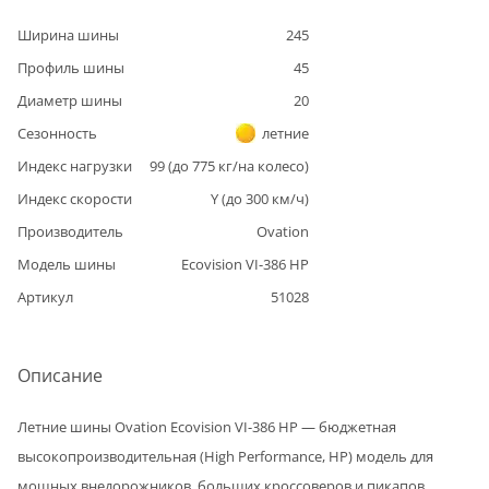
Ширина шины
245
Профиль шины
45
Диаметр шины
20
Сезонность
летние
Индекс нагрузки
99
(до
775
кг/на колесо)
Индекс скорости
Y
(до
300
км/ч)
Производитель
Ovation
Модель шины
Ecovision VI-386 HP
Артикул
51028
Описание
Летние шины Ovation Ecovision VI-386 HP — бюджетная
высокопроизводительная (High Performance, HP) модель для
мощных внедорожников, больших кроссоверов и пикапов,