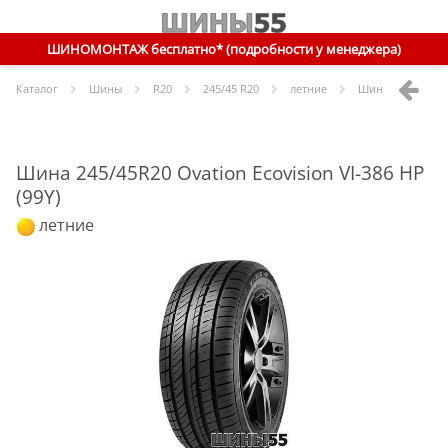
ШИНОМОНТАЖ бесплатно* (подробности у менеджера)
Каталог
Шины
R
20
245/45 R20
летние
Шины
Ovation
2
Шина 245/45R20 Ovation Ecovision VI-386 HP
(99Y)
летние