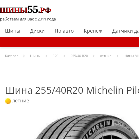
работаем для Вас с 2011 года
Шины
Диски
По авто
Крепеж
Датчики д
Каталог
Шины
R
20
255/40 R20
летние
Шины
Mi
Шина 255/40R20 Michelin Pilo
летние