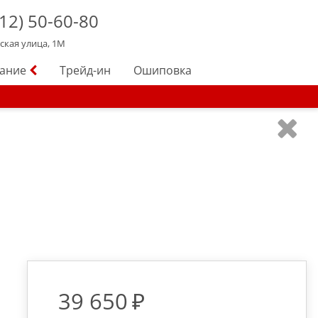
12)
50-60-80
йская улица, 1М
вание
Трейд-ин
Ошиповка
39 650