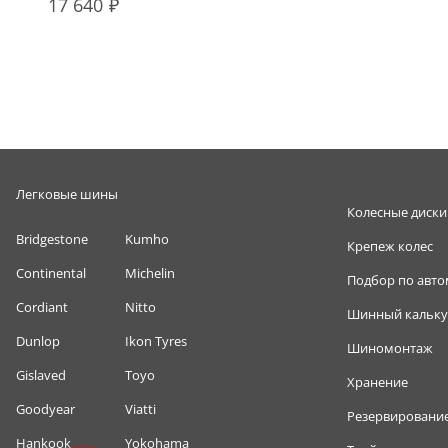
17 640
Легковые шины
Колесные диски
Bridgestone
Kumho
Крепеж колес
Continental
Michelin
Подбор по авт
Cordiant
Nitto
Шинный кальку
Dunlop
Ikon Tyres
Шиномонтаж
Gislaved
Toyo
Хранение
Goodyear
Viatti
Резервировани
Hankook
Yokohama