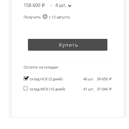
158 600
-
4
шт.
Получить
c 12 августа
Купить
Остаток на складах:
склад НСК
(5 дней)
40
шт.
39 650
склад МСК
(10 дней)
41
шт.
37 040