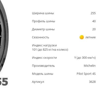
Ширина шины
255
Профиль шины
40
Диаметр шины
20
Сезонность
летние
Индекс нагрузки
101
(до
825
кг/на колесо)
Индекс скорости
Y
(до
300
км/ч)
Производитель
Michelin
Модель шины
Pilot Sport 4S
Артикул
3628