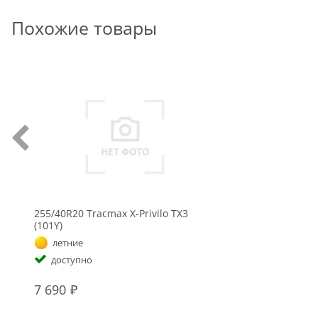
Похожие товары
255/40R20 Tracmax X-Privilo TX3
(101Y)
летние
доступно
7 690