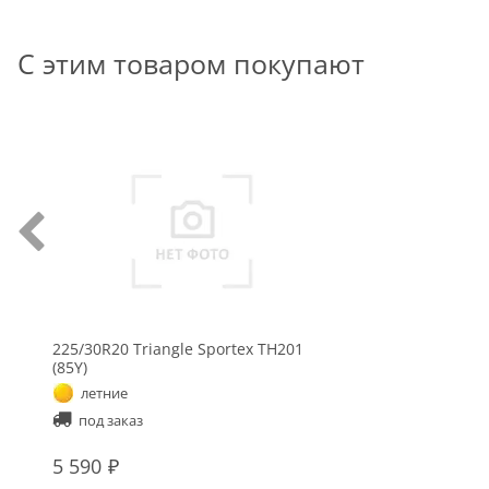
С этим товаром покупают
225/30R20 Triangle Sportex TH201
(85Y)
летние
под заказ
5 590