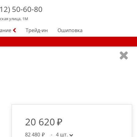
12)
50-60-80
йская улица, 1М
вание
Трейд-ин
Ошиповка
20 620
82 480
-
4
шт.