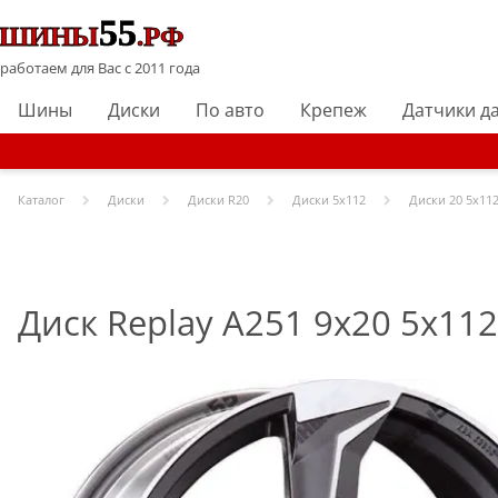
работаем для Вас с 2011 года
Шины
Диски
По авто
Крепеж
Датчики д
Каталог
Диски
Диски R
20
Диски
5x112
Диски
20 5x112
Диск Replay A251 9x20 5x11