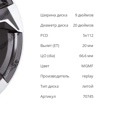
Ширина диска
9
дюймов
Диаметр диска
20
дюймов
PCD
5
x
112
Вылет (ET)
20
мм
ЦО (dia)
66,6
мм
Цвет
MGMF
Производитель
replay
Тип диска
литой
Артикул
70745