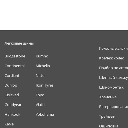
Легковые шины
Колесные диски
Bridgestone
Kumho
Крепеж колес
Continental
Michelin
Подбор по авт
Cordiant
Nitto
Шинный кальку
Dunlop
Ikon Tyres
Шиномонтаж
Gislaved
Toyo
Хранение
Goodyear
Viatti
Резервировани
Hankook
Yokohama
Трейд-ин
Кама
Ошиповка