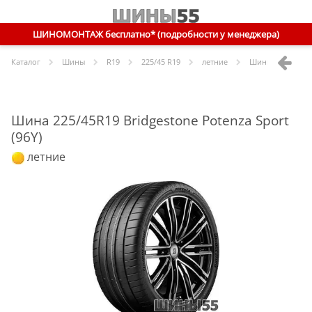
ШИНОМОНТАЖ бесплатно* (подробности у менеджера)
Каталог
Шины
R
19
225/45 R19
летние
Шины
Bridgesto
Шина 225/45R19 Bridgestone Potenza Sport
(96Y)
летние