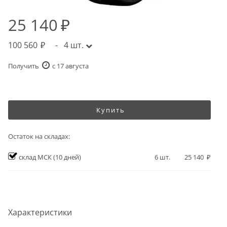
25 140
100 560
-
4
шт.
Получить
c 17 августа
Купить
Остаток на складах:
склад МСК
(10 дней)
6
шт.
25 140
Характеристики