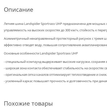
Описание
Летняя шина Landspider Sportraxx UHP предназначена для мощных 
управляемость на высоких скоростях до 300 км/ч, стойкость к пере
Асимметричный ненаправленный протекторный рисунок с тремя ши
эффективно отводят воду, повышая сопротивление аквапланирован
Основные особенности Landspider Sportraxx UHP
- специальный компаунд выдерживает высокие нагрузки, сохраняя 
- широкая зона контакта обеспечивает стабильность на скоростях с
- оригинальная сетка каналов оптимизирует теплоотведение и сниж
- усиленный каркас повышает прочность и долговечность при дина
Похожие товары