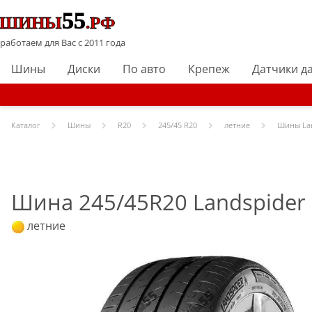
работаем для Вас с 2011 года
Шины
Диски
По авто
Крепеж
Датчики д
Каталог
Шины
R
20
245/45 R20
летние
Шины
La
Шина 245/45R20 Landspider 
летние