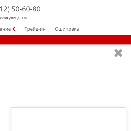
12)
50-60-80
йская улица, 1М
вание
Трейд-ин
Ошиповка