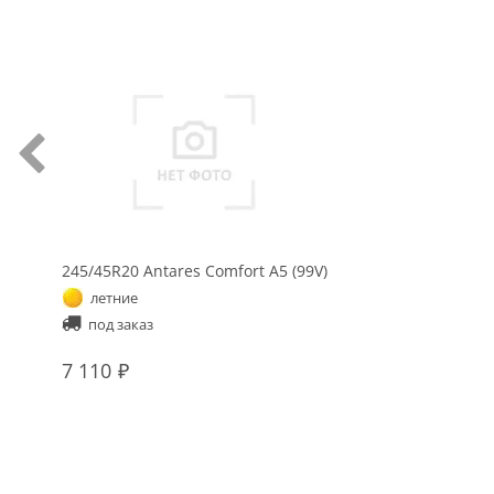
245/45R20 Antares Comfort A5 (99V)
летние
под заказ
7 110