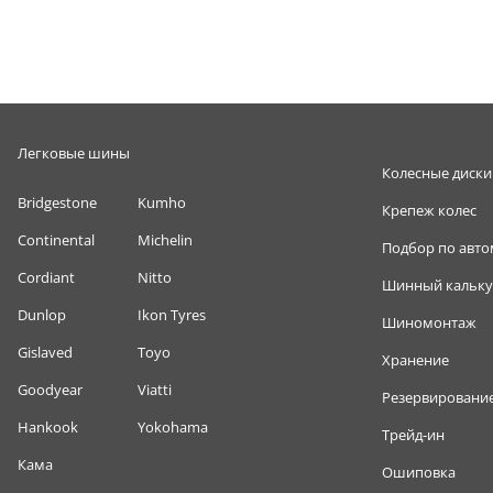
Легковые шины
Колесные диски
Bridgestone
Kumho
Крепеж колес
Continental
Michelin
Подбор по авт
Cordiant
Nitto
Шинный кальку
Dunlop
Ikon Tyres
Шиномонтаж
Gislaved
Toyo
Хранение
Goodyear
Viatti
Резервировани
Hankook
Yokohama
Трейд-ин
Кама
Ошиповка