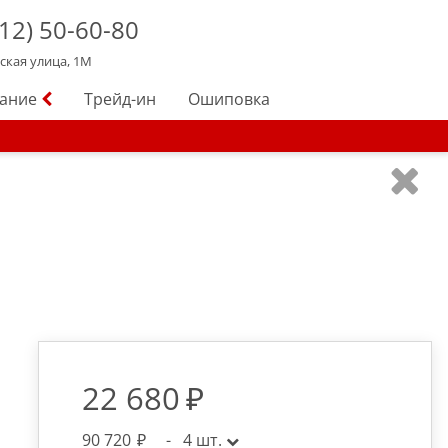
12)
50-60-80
йская улица, 1М
вание
Трейд-ин
Ошиповка
22 680
90 720
-
4
шт.