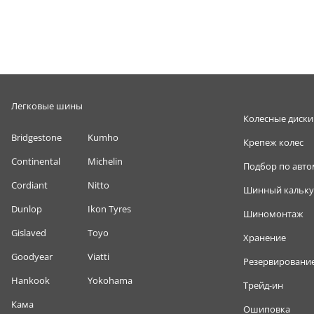
Легковые шины
Колесные диски
Bridgestone
Kumho
Крепеж колес
Continental
Michelin
Подбор по авт
Cordiant
Nitto
Шинный кальку
Dunlop
Ikon Tyres
Шиномонтаж
Gislaved
Toyo
Хранение
Goodyear
Viatti
Резервировани
Hankook
Yokohama
Трейд-ин
Кама
Ошиповка