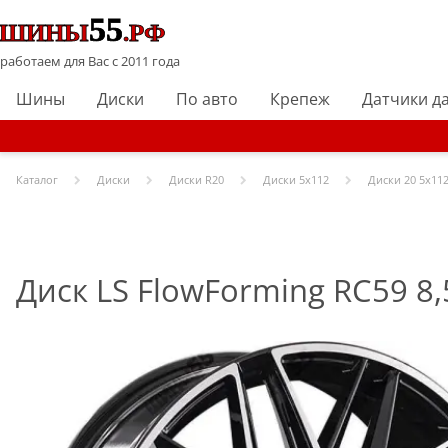
работаем для Вас с 2011 года
Шины
Диски
По авто
Крепеж
Датчики д
Каталог
Диски
Диски R
20
Диски
5x112
Диски
20 5x112
Диск LS FlowForming RC59 8,