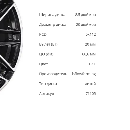
Ширина диска
8,5
дюймов
Диаметр диска
20
дюймов
PCD
5
x
112
Вылет (ET)
20
мм
ЦО (dia)
66,6
мм
Цвет
BKF
Производитель
lsflowforming
Тип диска
литой
Артикул
71105