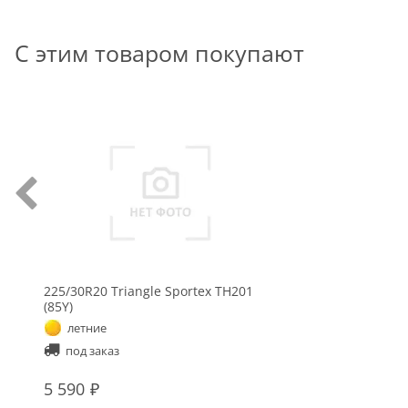
С этим товаром покупают
225/30R20 Triangle Sportex TH201
(85Y)
летние
под заказ
5 590