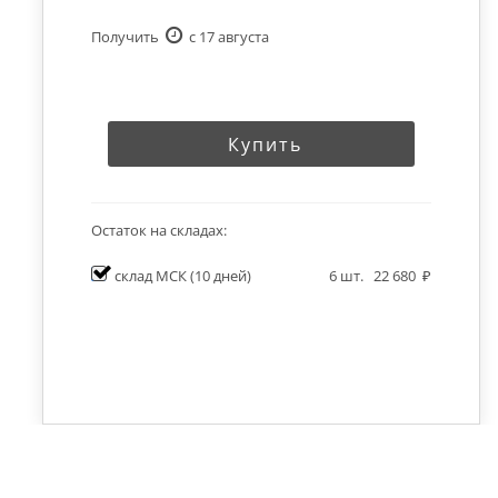
Получить
c 17 августа
Купить
Остаток на складах:
склад МСК
(10 дней)
6
шт.
22 680