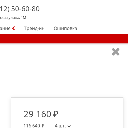
12)
50-60-80
йская улица, 1М
вание
Трейд-ин
Ошиповка
29 160
116 640
-
4
шт.