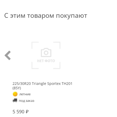
С этим товаром покупают
225/30R20 Triangle Sportex TH201
(85Y)
летние
под заказ
5 590