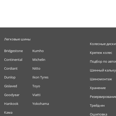
Легковые шины
Колесные диски
Bridgestone
Kumho
Крепеж колес
Continental
Michelin
Подбор по авт
Cordiant
Nitto
Шинный кальку
Dunlop
Ikon Tyres
Шиномонтаж
Gislaved
Toyo
Хранение
Goodyear
Viatti
Резервировани
Hankook
Yokohama
Трейд-ин
Кама
Ошиповка