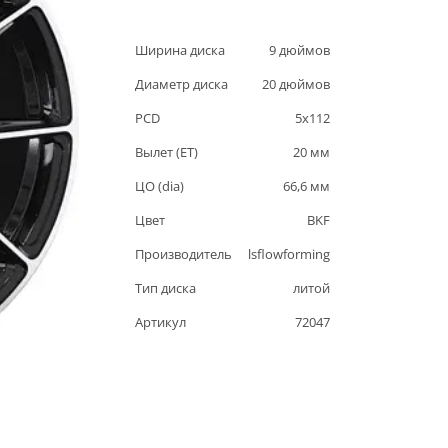
Ширина диска
9
дюймов
Диаметр диска
20
дюймов
PCD
5
x
112
Вылет (ET)
20
мм
ЦО (dia)
66,6
мм
Цвет
BKF
Производитель
lsflowforming
Тип диска
литой
Артикул
72047