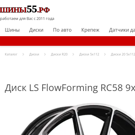
работаем для Вас с 2011 года
Шины
Диски
По авто
Крепеж
Датчики д
Каталог
Диски
Диски R
20
Диски
5x112
Диски
20 5x112
Диск LS FlowForming RC58 9x