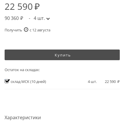
22 590
90 360
-
4
шт.
Получить
c 12 августа
Купить
Остаток на складах:
склад МСК
(10 дней)
4
шт.
22 590
Характеристики