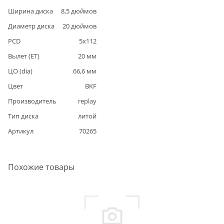
Ширина диска
8,5
дюймов
Диаметр диска
20
дюймов
PCD
5
x
112
Вылет (ET)
20
мм
ЦО (dia)
66,6
мм
Цвет
BKF
Производитель
replay
Тип диска
литой
Артикул
70265
Похожие товары