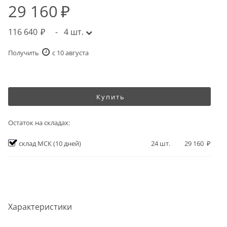
29 160
116 640
-
4
шт.
Получить
c 10 августа
Купить
Остаток на складах:
склад МСК
(10 дней)
24
шт.
29 160
Характеристики