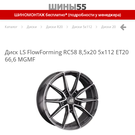
ШИНОМОНТАЖ бесплатно* (подробности у менеджера)
Каталог
Диски
Диски R
20
Диски
5x112
Диски
20 5x112 ET20 
Диск LS FlowForming RC58 8,5x20 5x112 ET20
66,6 MGMF