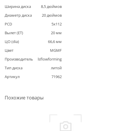
Ширина диска
8,5
дюймов
Диаметр диска
20
дюймов
PCD
5
x
112
Вылет (ET)
20
мм
ЦО (dia)
66,6
мм
Цвет
MGMF
Производитель
lsflowforming
Тип диска
литой
Артикул
71962
Похожие товары