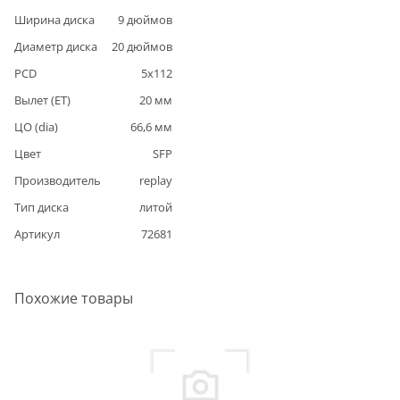
Ширина диска
9
дюймов
Диаметр диска
20
дюймов
PCD
5
x
112
Вылет (ET)
20
мм
ЦО (dia)
66,6
мм
Цвет
SFP
Производитель
replay
Тип диска
литой
Артикул
72681
Похожие товары