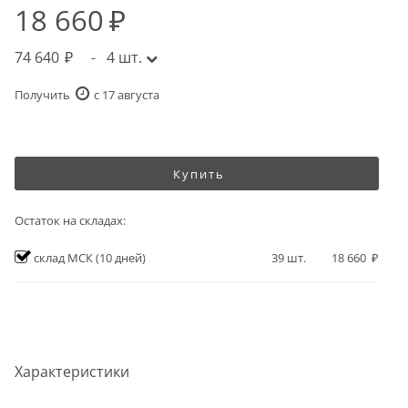
18 660
74 640
-
4
шт.
Получить
c 17 августа
Купить
Остаток на складах:
склад МСК
(10 дней)
39
шт.
18 660
Характеристики